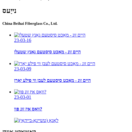
נייַעס
China Beihai Fiberglass Co., Ltd.
23-03-16
היים זונ - מאַכט סיסטעם גאַנץ שטעלן
23-03-09
היים זונ - מאַכט סיסטעם לעבן ווי פילע יאָרן
23-03-01
וואָס איז זונ פּוו?
קאָנטאַקט אונדז