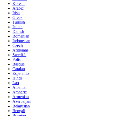
Korean
Arabic
Irish
Greek
Turkish
Italian
Danish
Romanian
Indonesian
Czech
Afrikaans
Swedish
Polish
Basque
Catalan
Esperanto
Hindi
Lao
Albanian
Amharic
Armenian
Azerbaijani
Belarusian
Bengali
Bosnian