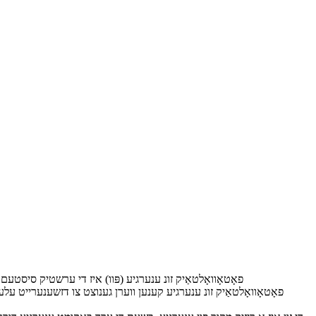
פאָטאָוואָלטאַיק זונ ענערגיע (פּוו) איז די ערשטיק סיסטעם 
פאָטאָוואָלטאַיק זונ ענערגיע קענען ווערן גענוצט צו דזשענערייט עלעקט