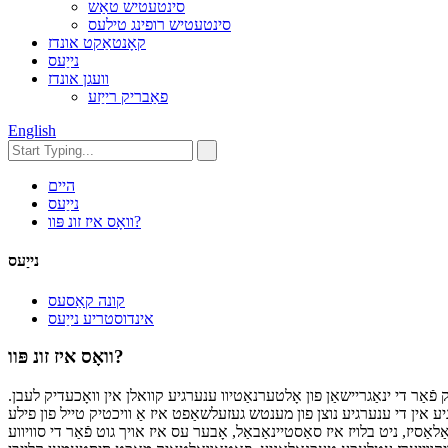
סינטעטיש טאַש
סינטעטיש רופינג טילעס
קאָנטאַקט אונדז
נייַעס
וועגן אונדז
פאַבריק רייַזע
English
היים
נייַעס
וואָס איז זונ פּוו?
נייַעס
קונה קאַסעס
אינדוסטריע נייַעס
וואָס איז זונ פּוו?
אַר די ינאַגריישאַן פון אָלטערנאַטיוו ענערגיע קוואלן אין וואָכעדיק לעבן.
יע אין די ענערגיע נוצן פון מענטש געזעלשאַפט איז אַ וויכטיק טייל פון פילע