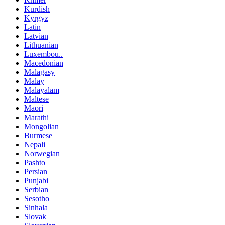
Kurdish
Kyrgyz
Latin
Latvian
Lithuanian
Luxembou..
Macedonian
Malagasy
Malay
Malayalam
Maltese
Maori
Marathi
Mongolian
Burmese
Nepali
Norwegian
Pashto
Persian
Punjabi
Serbian
Sesotho
Sinhala
Slovak