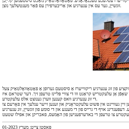
ריקווייערז עטלעכע טעכנאָלאָגיע. פאָטאָוואָלטאַיק מאַכט סיסטעמען קלייַבן
זונשייַן, גער עס אין ענערגיע און אַריבערפירן עס פֿאַר מענטשלעך נוצן.
נערגיע ריקווייערז אַ סיסטעם גערופן אַ פאָטאָוואָלטאַיק צעל (PV). פּוו סעלז האָבן אַ ייבערפלאַך מיט עקסטרע עלעקטראָנס און אַ צווייט ייבערפלאַך מיט עלעקטראָן-דיפישאַנט דורכויס טשאַרדזשינג
 שאַפֿן אַן עלעקטריש קראַנט ווו די צוויי פּליינז טרעפן זיך. דער שטראם איז
די זונ ענערגיע וואס קענען ווערן גענוצט אלס עלעקטרע.
 זיין געוויינט אין פּשוט עלעקטראָניק און זענען זייער ענלעך אין פאָרעם צו
דעפּענדינג אויף די גרייס פון די מענגע און די סומע פון ​​זונשייַן, זונ ענערגיע
פּאָסטן צייט: מערץ 01-2023