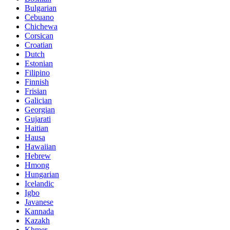
Bulgarian
Cebuano
Chichewa
Corsican
Croatian
Dutch
Estonian
Filipino
Finnish
Frisian
Galician
Georgian
Gujarati
Haitian
Hausa
Hawaiian
Hebrew
Hmong
Hungarian
Icelandic
Igbo
Javanese
Kannada
Kazakh
Khmer