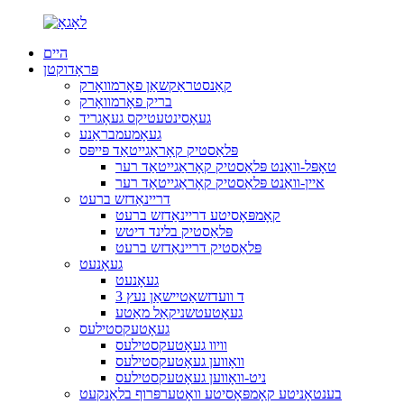
היים
פּראָדוקטן
קאַנסטראַקשאַן פאָרמוואָרק
בריק פאָרמוואָרק
געאָסינטעטיקס געאָגריד
געאָמעמבראַנע
פּלאַסטיק קאָראַגייטאַד פּייפּס
טאָפּל-וואַנט פּלאַסטיק קאָראַגייטאַד רער
איין-וואַנט פּלאַסטיק קאָראַגייטאַד רער
דריינאַדזש ברעט
קאָמפּאָסיטע דריינאַדזש ברעט
פּלאַסטיק בלינד דיטש
פּלאַסטיק דריינאַדזש ברעט
געאָנעט
געאָנעט
3 ד וועדזשאַטיישאַן נעץ
געאָטעטשניקאַל מאַטע
געאָטעקסטילעס
וויוו געאָטעקסטילעס
וואָווען געאָטעקסטילעס
ניט-וואָווען געאָטעקסטילעס
בענטאָניטע קאָמפּאָסיטע וואָטערפּרוף בלאַנקעט