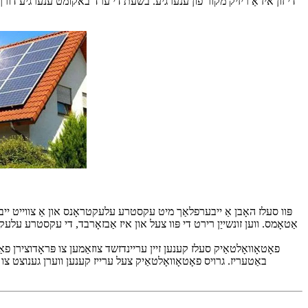
די זון איז אַ ריזיק מקור פון ענערגיע. בשעת די ערד באקומט ענערגיע דורך 
אַטאָמס. ווען זונשייַן רירט די פּוו צעל און איז אַבזאָרבד, די עקסטרע עלעק
פאָטאָוואָלטאַיק סעלז קענען זיין עריינדזשד צוזאַמען צו פּראָדוצירן 
באַטעריז. גרויס פאָטאָוואָלטאַיק צעל ערייז קענען ווערן גענוצט צו בויע