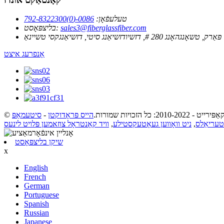
טעלעפֿאָן:
0086-(0)792-8322300
sales3@fiberglassfiber.com
בליצפּאָסט:
280 #, דזשיודזשיאַנג סיטי, דזשיאַנגקסי טשיינאַ
אָנפרעג איצט
קאַפּירייט - 2010-2022: כל הזכויות שמורות.
הייס פּראָדוקטן
-
סיטעמאַפּ
ַטעריאַלס
,
ניט וואָווען געאָטעקסטילע
,
וויד קאָנטראָל צוזאמען פּלויט לינעס
שיקן בליצפּאָסט
x
English
French
German
Portuguese
Spanish
Russian
Japanese