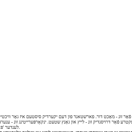
פֿאַר זונ - מאַכט דור. פארשטאנד פון דעם יקערדיק סיסטעם איז גאָר וויכטיק פֿ
רע פֿאַר דרויסנדיק זונ - לייץ און גאַנץ שטעט. ינקאָרפּערייטינג זונ - ענערג
לענדער 'פּאַלאַסיז, ​​ניט בלויז איז סאַסטיינאַבאַל, אָבער עס איז אויך גוט פֿאַר די סוויווע.