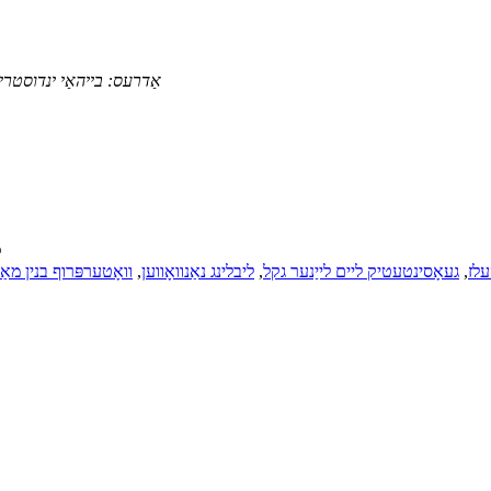
אַדרעס:
בייהאַי ינדוסטרי פּאַרק, טשאָנגהאָנג 
© 
עלז
,
געאָסינטעטיק ליים לייַנער גקל
,
ליבלינג נאַנוואָווען
,
וואָטערפּרוף בנין מא