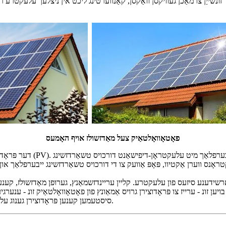
זונשייַן צו מאַכן געוויקסן וואַקסן, קאַנווערטינג ליכט אין ניצלעך עלעקטרע 
פאָטאָוואָלטאַיק צעל מאַדזשולז אויף האָמעס
דער פּראָדוקציע פון ​​זונ ע
טראָנס ווערן אַקטיוו, פּאָפּ אַוועק צו די דורכויס טשאַרדזשינג ייבערפלאַך און
פאַרשידענע סיזעס פון עלעקטרע. קליין עריינדזשמאַנץ, גערופן מאַדזשולז, קענען
ן זונ - ערייז צו פּראָדוצירן גרויס אַמאַונץ פון פאָטאָוואָלטאַיק זונ - ענערגיע. 
סיסטעמען קענען פּראָדוצירן גענוג עלעקטרע צו טרעפן די באדערפענישן פון האָמעס, פאבריקן און אפילו שטעט.